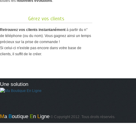
toutes les
nouvelles évolutions
.
Gérez vos clients
Retrouvez vos clients instantanément
à partir du n°
de téléphone (ou du nom). Vous gagnez ainsi un temps
précieux sur la prise de commande !
Si celui-ci n'existe pas encore dans votre base de
clients, il suffit de le créer.
Une solution
M
a
B
outique
E
n
L
igne
© Copyright 2012. Tous droits réservés.